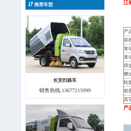
江
推荐车型
产
容
发
发
排
燃
长安扫路车
轮
销售热线:13677215999
前
其
产