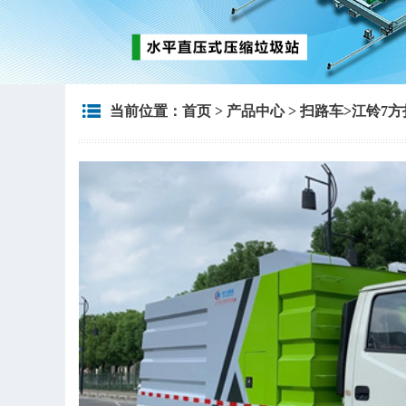
当前位置：
首页
>
产品中心
>
扫路车
>江铃7