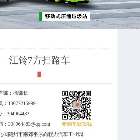
江铃7方扫路车
售部：徐部长
：13677215999
：304964483
要购车就扫我
304964483@qq.com
北省随州市南郊平原岗程力汽车工业园