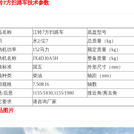
铃7方扫路车技术参数
品名称
江铃7方扫路车
底盘型号
积
水2/尘7
总质量（kg）
动机功率
152马力
额定质量（kg）
动机名称
JX4D30A5H
整备质量（kg）
放标准
国五
外形尺寸（mm）
油种类
柴油
轴距（mm）
胎规格
7.50R16
轴数
悬/后悬
1155/1830,1155/1980
接近角/离去角
它要求
请咨询厂家
品图片