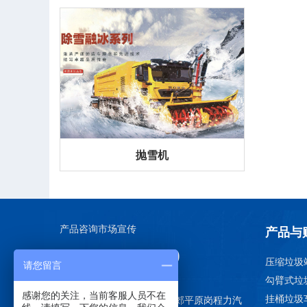
抛雪机
产品咨询市场宣传
产品与
13677215999
压缩垃圾
请您留言
程力专用汽车股份有限公司
勾臂式垃
感谢您的关注，当前客服人员不在
挂桶垃圾
程力专汽：湖北省随州市南郊平原岗程力汽