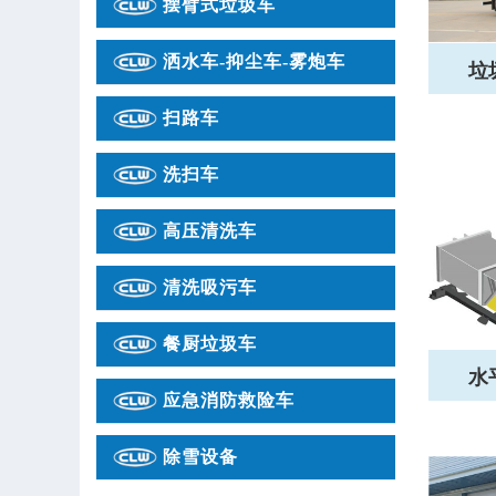
摆臂式垃圾车
洒水车-抑尘车-雾炮车
垃
扫路车
洗扫车
高压清洗车
清洗吸污车
餐厨垃圾车
水
应急消防救险车
除雪设备