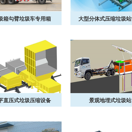
圾箱勾臂垃圾车专用箱
大型分体式压缩垃圾站
平直压式垃圾压缩设备
景观地埋式垃圾站