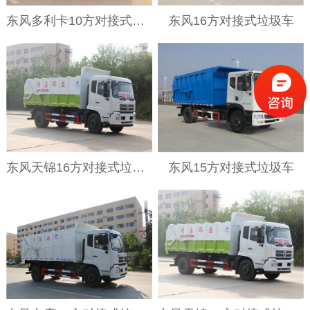
东风多利卡10方对接式垃圾车
东风16方对接式垃圾车
东风天锦16方对接式垃圾车
东风15方对接式垃圾车