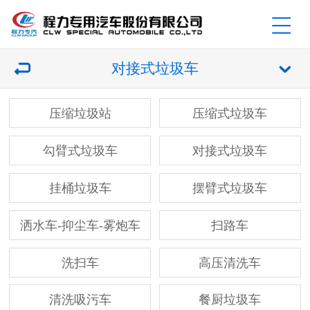
对接式垃圾车
压缩垃圾站
压缩式垃圾车
勾臂式垃圾车
对接式垃圾车
挂桶垃圾车
摆臂式垃圾车
洒水车-抑尘车-雾炮车
扫路车
洗扫车
高压清洗车
清洗吸污车
餐厨垃圾车