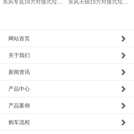
东风专底16方对接式垃圾车
东风天锦15方对接式垃圾车
网站首页
关于我们
新闻资讯
产品中心
产品案例
购车流程